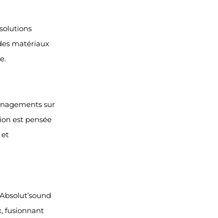
solutions
 des matériaux
e.
ménagements sur
ion est pensée
 et
Absolut’sound
, fusionnant