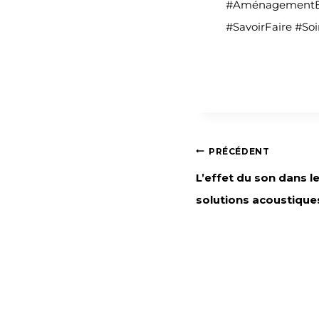
#AménagementExt
#SavoirFaire #Soi
PRÉCÉDENT
L’effet du son dans le
solutions acoustique
Publications similair